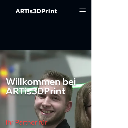
ARTis3DPrint
Willkommen bei
ARTis3DPrint
Ihr Partner für