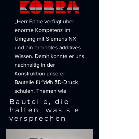
„Herr Epple verfügt über
enorme Kompetenz im
Umgang mit Siemens NX
und ein erprobtes additives
Wissen. Damit konnte er uns
nachhaltig in der
Konstruktion unserer
Bauteile für den 3D-Druck
schulen.
Themen wie
Reverse Engineering
Bauteile, die
vermittelte er praxisnah und
halten, was sie
immer angepasst an die
versprechen
vorhandenen Kenntnisse
jedes Einzelnen.“