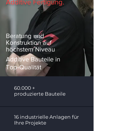
Additive Fertigung.
Beratung u
nd
Konstruktion auf
hö
chstem Nivea
u
Additive Bauteile in
Top-Qual
it
ät
60.000 +
produzierte Bauteile
16 industrielle Anlagen für
Ihre Projekte